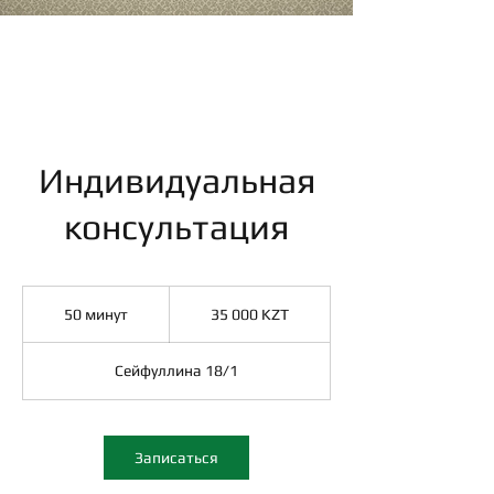
Записаться на консультацию
Индивидуальная
консультация
35 000
казахских
50 минут
5
35 000 KZT
тенге
0
м
Сейфуллина 18/1
и
н
у
т
Записаться