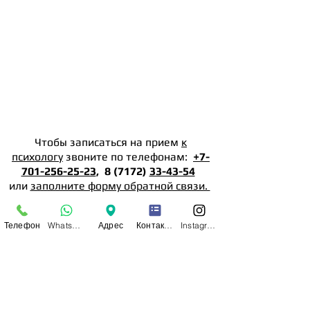
Чтобы записаться на прием
к
психологу
звоните по телефонам:
+7-
701-256-25-23
, 8 (7172)
33-43-54
или
заполните форму обратной связи.
Так же вы можете воспользоваться
Телефон
WhatsApp
Адрес
Контактная форма
Instagram
услугой
On-line записи
или
Прием ведется
с понедельника по субботу
с 11:00 до 20:00 часов