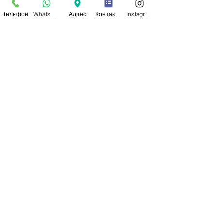
проблемой питания детей. Таких детей
Телефон
WhatsApp
Адрес
Контактная форма
Instagram
часто называют привередливыми в еде. Но
так ли это? Попробуем...
Стоимость первичного приема
психолога - 35 000 тенге
К
онтакты