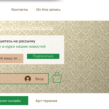
Контакты
On-line запись
саться на консультацию
шитесь на рассылку
е в курсе наших новостей
Подписаться
Вход
олог онлайн
Арт-терапия