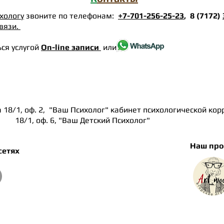
ихологу
звоните по телефонам:
+7-701-256-25-23
, 8 (7172)
вязи.
ся услугой
On-line записи
или
а 18/1, оф. 2, "Ваш Психолог" кабинет психологической ко
аш Детский Психолог"
Наш про
сетях