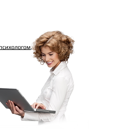
психологом
,