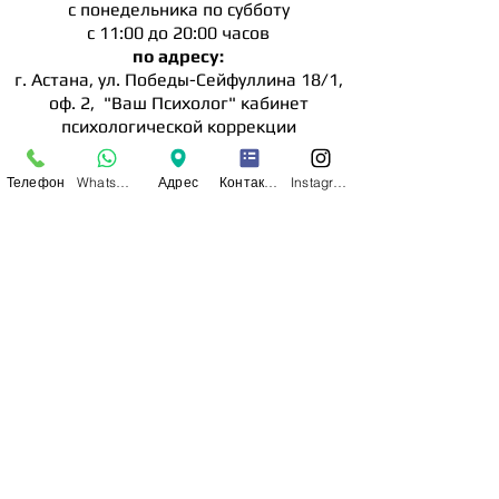
с понедельника по субботу
с 11:00 до 20:00 часов
по адресу:
г. Астана, ул. Победы-Сейфуллина 18/1,
оф. 2, "Ваш Психолог" кабинет
психологической коррекции
18/1, оф. 6, "Ваш Детский Психолог"
Телефон
WhatsApp
Адрес
Контактная форма
Instagram
Мы в социальных сетях