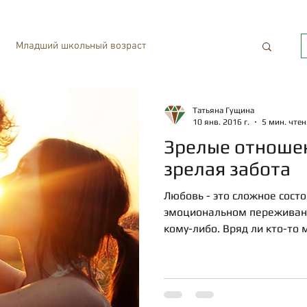
Младший школьный возраст
 тпсихотерапия
Отношения
Татьяна Гущина
10 янв. 2016 г.
5 мин. чте
Зрелые отноше
зрелая забота
Любовь - это сложное сост
эмоциональном переживани
кому-либо. Вряд ли кто-то 