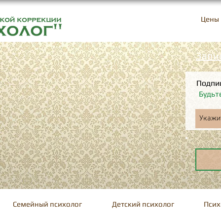
+7-701-256-25-23
Цены
Запи
Подпи
Будьт
Семейный психолог
Детский психолог
Псих