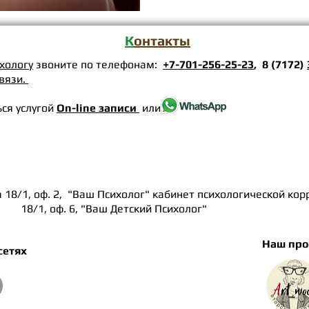
К
онтакты
ихологу
звоните по телефонам:
+7-701-256-25-23
, 8 (7172)
вязи.
ся услугой
On-line записи
или
а 18/1, оф. 2, "Ваш Психолог" кабинет психологической ко
аш Детский Психолог"
Наш про
сетях